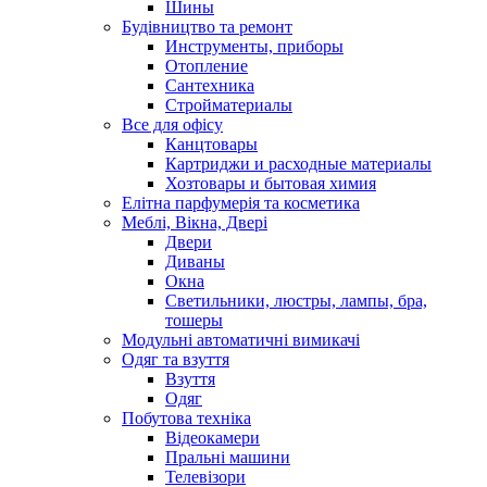
Шины
Будівництво та ремонт
Инструменты, приборы
Отопление
Сантехника
Стройматериалы
Все для офісу
Канцтовары
Картриджи и расходные материалы
Хозтовары и бытовая химия
Елітна парфумерія та косметика
Меблі, Вікна, Двері
Двери
Диваны
Окна
Светильники, люстры, лампы, бра,
тошеры
Модульні автоматичні вимикачі
Одяг та взуття
Взуття
Одяг
Побутова техніка
Відеокамери
Пральні машини
Телевізори