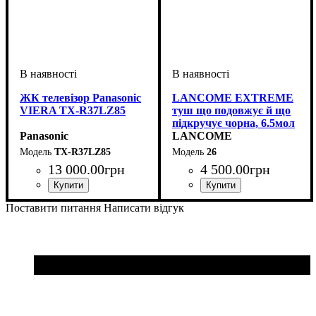
ЖК телевізор Panasonic
LANCOME EXTREME
VIERA TX-R37LZ85
туш що подовжує й що
підкручує чорна, 6.5мол
Panasonic
LANCOME
TX-R37LZ85
26
13 000
.
00
грн
4 500
.
00
грн
Пол
Тип
: женская
: декоративная
Поставити питання
Написати відгук
косметика