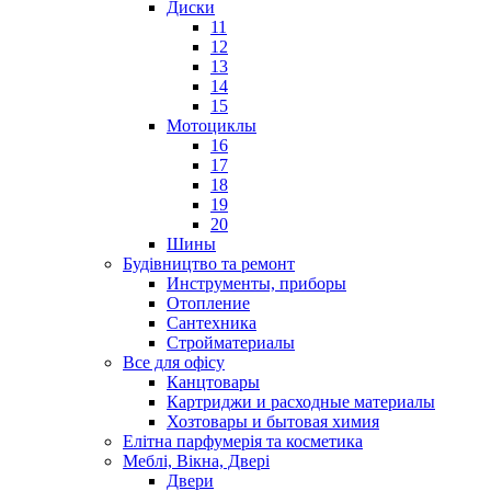
Диски
11
12
13
14
15
Мотоциклы
16
17
18
19
20
Шины
Будівництво та ремонт
Инструменты, приборы
Отопление
Сантехника
Стройматериалы
Все для офісу
Канцтовары
Картриджи и расходные материалы
Хозтовары и бытовая химия
Елітна парфумерія та косметика
Меблі, Вікна, Двері
Двери