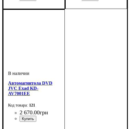
Автомагнитола DVD
JVC Exad KD-
AV7001EE
121
2 670
.
00
грн