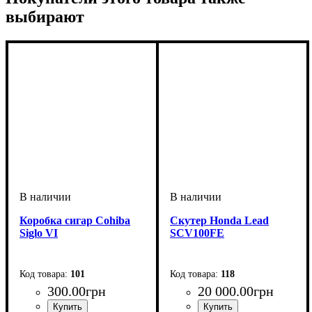
выбирают
Коробка cигар Cohiba
Скутер Honda Lead
Siglo VI
SCV100FE
101
118
300
.
00
грн
20 000
.
00
грн