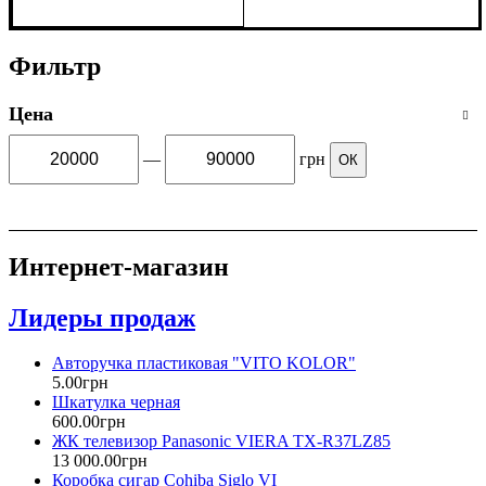
Фильтр
Цена
—
грн
ОК
Интернет-магазин
Лидеры продаж
Авторучка пластиковая "VITO KOLOR"
5
.
00
грн
Шкатулка черная
600
.
00
грн
ЖК телевизор Panasonic VIERA TX-R37LZ85
13 000
.
00
грн
Коробка cигар Cohiba Siglo VI