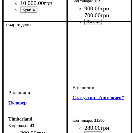
112
10 000
.
00
грн
900
.
00
грн
700
.
00
грн
Товар недели
Статуэтка "Ангелочек"
Пуловер
Timberland
31586
43
280
.
00
грн
300
.
00
грн