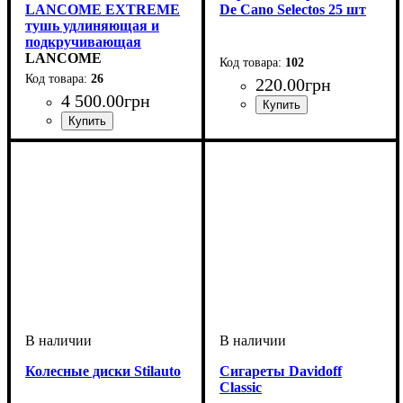
LANCOME EXTREME
De Cano Selectos 25 шт
тушь удлиняющая и
подкручивающая
чёрная, 6.5мл
LANCOME
102
26
220
.
00
грн
4 500
.
00
грн
Пол
Тип
: женская
: декоративная
косметика
Колесные диски Stilauto
Сигареты Davidoff
Classic