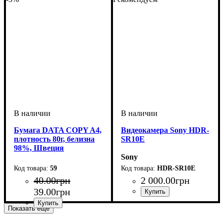
Бумага DATA COPY A4,
Видеокамера Sony HDR-
плотность 80г, белизна
SR10E
98%, Швеция
Sony
59
HDR-SR10E
40
.
00
грн
2 000
.
00
грн
39
.
00
грн
Показать еще