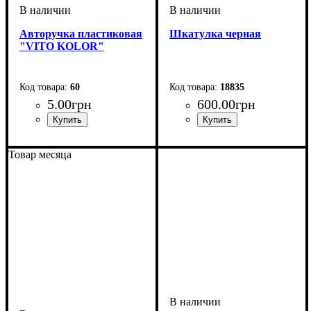
Авторучка пластиковая
Шкатулка черная
"VITO KOLOR"
60
18835
5
.
00
грн
600
.
00
грн
Тип шкатулки
Тип подарка
Пол
: для женщин
: сувениры
: шкатулки
из кожзама
Товар месяца