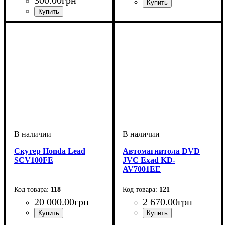
Тип статуэтки
Тип подарка
Пол
: для женщин
: сувениры
: статуэтки
фарфоровые
Тип
: пуловер
Скутер Honda Lead
Автомагнитола DVD
SCV100FE
JVC Exad KD-
AV7001EE
118
121
20 000
.
00
грн
2 670
.
00
грн