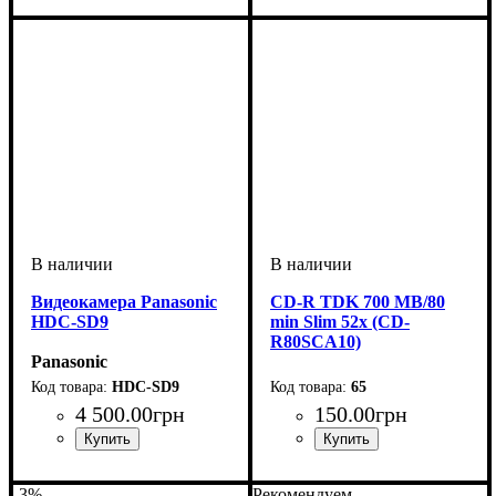
Видеокамера Panasonic
CD-R TDK 700 MB/80
HDC-SD9
min Slim 52x (CD-
R80SCA10)
Panasonic
HDC-SD9
65
4 500
.
00
грн
150
.
00
грн
-3%
Рекомендуем