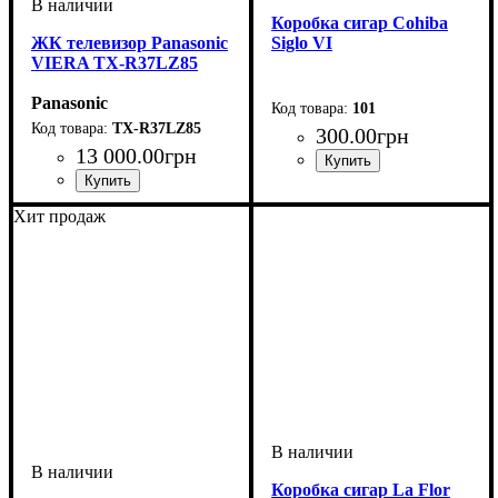
Коробка cигар Cohiba
ЖК телевизор Panasonic
Siglo VI
VIERA TX-R37LZ85
Panasonic
101
TX-R37LZ85
300
.
00
грн
13 000
.
00
грн
Хит продаж
Коробка сигар La Flor