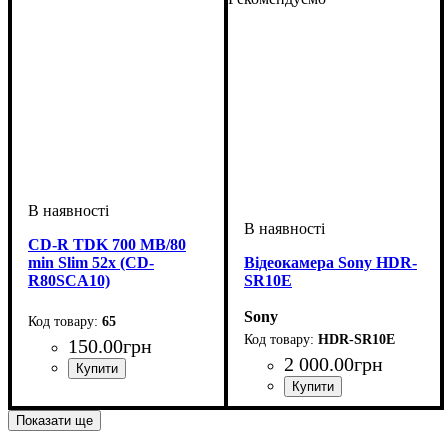
CD-R TDK 700 MB/80
min Slim 52x (CD-
Відеокамера Sony HDR-
R80SCA10)
SR10E
Sony
65
HDR-SR10E
150
.
00
грн
2 000
.
00
грн
Показати ще