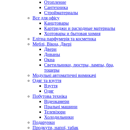
Отопление
Сантехника
Стройматериалы
Все для офісу
Канцтовары
Картриджи и расходные материалы
Хозтовары и бытовая химия
Елітна парфумерія та косметика
Меблі, Вікна, Двері
Двери
Диваны
Окна
Светильники, люстры, лампы, бра,
тошеры
Модульні автоматичні вимикачі
Одяг та взуття
Взуття
Одяг
Побутова техніка
Відеокамери
Пральні машини
Телевізори
Холодильники
Подарунки
Продкути, напої, табак