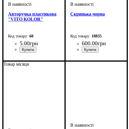
Авторучка пластикова
Скринька чорна
"VITO KOLOR"
60
18835
5
.
00
грн
600
.
00
грн
Тип шкатулки
Тип подарка
Пол
: для женщин
: сувениры
: шкатулки
из кожзама
Товар місяця