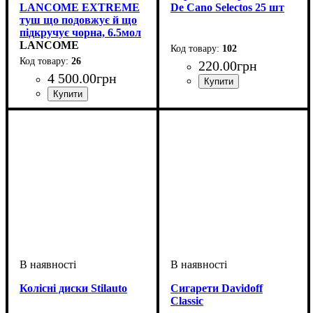
LANCOME EXTREME
De Cano Selectos 25 шт
туш що подовжує й що
підкручує чорна, 6.5мол
LANCOME
102
26
220
.
00
грн
4 500
.
00
грн
Пол
Тип
: женская
: декоративная
косметика
Колісні диски Stilauto
Сигарети Davidoff
Classic