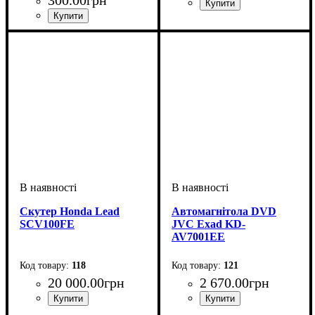
Тип статуэтки
Тип подарка
Пол
: для женщин
: сувениры
: статуэтки
фарфоровые
Тип
: пуловер
Скутер Honda Lead
Автомагнітола DVD
SCV100FE
JVC Exad KD-
AV7001EE
118
121
20 000
.
00
грн
2 670
.
00
грн