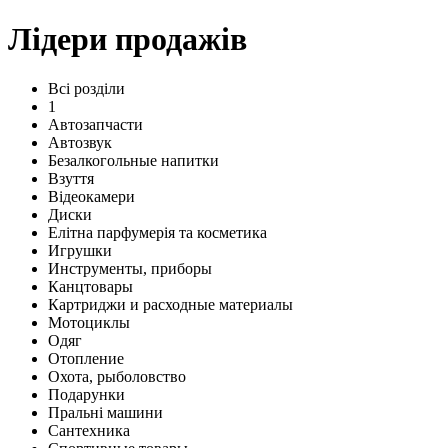
Лідери продажів
Всі розділи
1
Автозапчасти
Автозвук
Безалкогольные напитки
Взуття
Відеокамери
Диски
Елітна парфумерія та косметика
Игрушки
Инструменты, приборы
Канцтовары
Картриджи и расходные материалы
Мотоциклы
Одяг
Отопление
Охота, рыболовство
Подарунки
Пральні машини
Сантехника