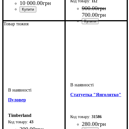
112
10 000
.
00
грн
900
.
00
грн
700
.
00
грн
Товар тижня
Статуетка "Янголятко"
Пуловер
Timberland
31586
43
280
.
00
грн
300
.
00
грн