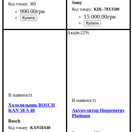
Sony
115
KDL-70X3500
990
.
00
грн
15 000
.
00
грн
Акція
-22%
Холодильник BOSCH
KAN 58 A 40
Акумулятор Hoppenergy
Platinum
Bosch
KAN58A40