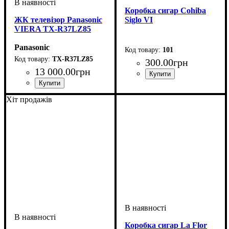
Коробка сигар Cohiba
ЖК телевізор Panasonic
Siglo VI
VIERA TX-R37LZ85
Panasonic
101
TX-R37LZ85
300
.
00
грн
13 000
.
00
грн
Хіт продажів
Коробка сигар La Flor