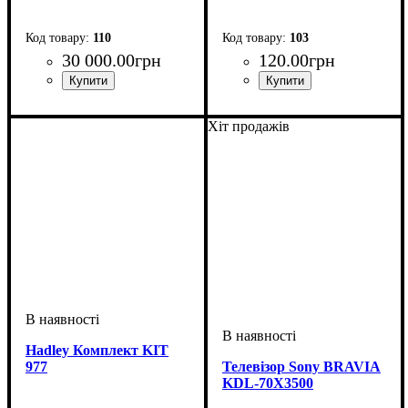
110
103
30 000
.
00
грн
120
.
00
грн
Хіт продажів
Hadley Комплект KIT
977
Телевізор Sony BRAVIA
KDL-70X3500