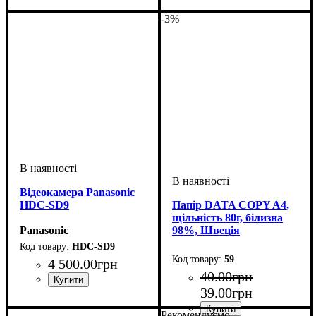
-3%
Відеокамера Panasonic
HDC-SD9
Папір DATA COPY A4,
щільність 80г, білизна
Panasonic
98%, Швеція
HDC-SD9
59
4 500
.
00
грн
40
.
00
грн
39
.
00
грн
Рекомендуємо